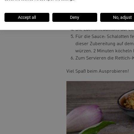
Vom Lachs ein 15cm langes 
Medaillon rollen.
Die Zucchini längs schneide
Accept all
Deny
No, adjust
Die marinierten Medaillons 
Die Lachsmedaillons auf ein
Für die Sauce: Schalotten f
dieser Zubereitung auf dem
würzen. 2 Minuten köcheln
Zum Servieren die Rettich-
Viel Spaß beim Ausprobieren!