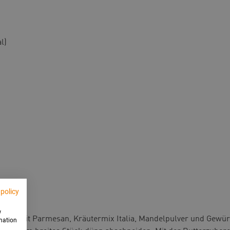
l)
 policy
w
n und mit Parmesan, Kräutermix Italia, Mandelpulver und Gew
rmation