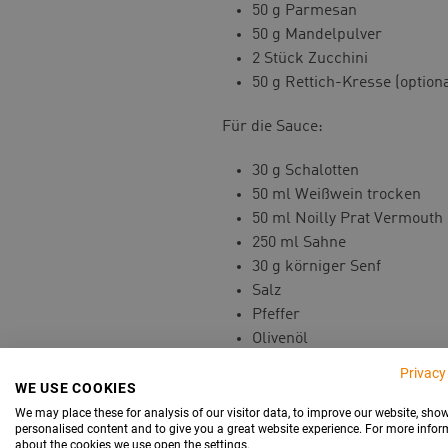
50 g Parmesan
50 g Mandelpulver
2 Stück Zucchini
50 g Rettich-Kresse (optiona
Für die Sauce:
30 g Schalotten
50 ml Weißwein trocken
50 ml Noilly Prat Vermouth
250 ml Sahne
30 g körniger Senf
Salz
Pfeffer
Olivenöl
Privacy
Zubereitung:
WE USE COOKIES
We may place these for analysis of our visitor data, to improve our website, sho
Butter weich werden lasse
personalised content and to give you a great website experience. For more info
about the cookies we use open the settings.