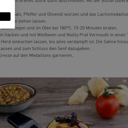
und 6cm breites Stück dünn abschneiden. Mit der Butterzubere
n, mit Salz, Pfeffer und Olivenöl würzen und das Lachsmedaillon
1 Stunde ziehen lassen.
 Blech legen und im Ofen bei 180°C. 15-20 Minuten braten.
ein hacken und mit Weißwein und Noilly Prat Vermouth in einen T
 Herd einkochen lassen, bis alles verdampft ist. Die Sahne hi
 lassen und zum Schluss den Senf dazugeben.
Kresse auf den Medaillons garnieren.